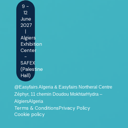
9 -
12
June
2027
|
Algiers
Exhibition
Center
-
SAFEX
(Palestine
Hall)
@Easyfairs Algeria & Easyfairs Northeral Centre
Zéphyr, 11 chemin Doudou MokhtarHydra –
AlgiersAlgeria
Terms & Conditions
Privacy Policy
Cookie policy