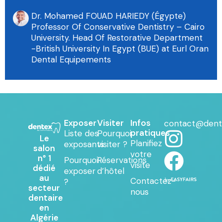
Dr. Mohamed FOUAD HARIEDY (Égypte)
Professor Of Conservative Dentistry – Cairo
University. Head Of Restorative Department
-British University In Egypt (BUE) at Eurl Oran
Dental Equipements
Exposer
Visiter
Infos
contact@dent
pratiques
Liste des
Pourquoi
Le
Planifiez
exposants
visiter ?
salon
votre
n° 1
Pourquoi
Réservations
visite
dédié
exposer
d’hôtel
au
Contactez-
?
secteur
nous
dentaire
en
Algérie