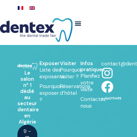
Exposer
Visiter
Infos
contact@dent
pratiques
Liste des
Pourquoi
Le
Planifiez
exposants
visiter ?
salon
votre
n° 1
Pourquoi
Réservations
visite
dédié
exposer
d’hôtel
au
Contactez-
?
secteur
nous
dentaire
en
Algérie
9 -