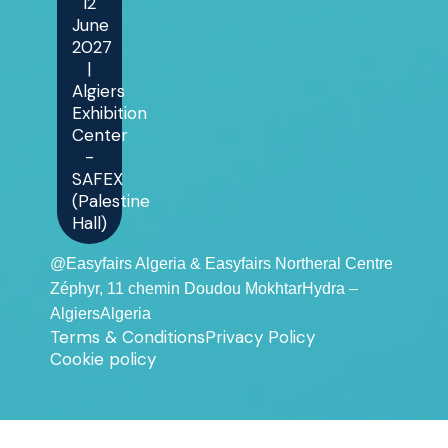
12
June
2027
|
Algiers
Exhibition
Center
-
SAFEX
(Palestine
Hall)
@Easyfairs Algeria & Easyfairs Northeral Centre
Zéphyr, 11 chemin Doudou MokhtarHydra –
AlgiersAlgeria
Terms & Conditions
Privacy Policy
Cookie policy