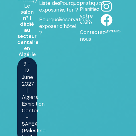
pratiques
Liste des
Pourquoi
Le
Planifiez
exposants
visiter ?
salon
votre
n° 1
Pourquoi
Réservations
visite
dédié
exposer
d’hôtel
au
Contactez-
?
secteur
nous
dentaire
en
Algérie
9 -
12
June
2027
|
Algiers
Exhibition
Center
-
SAFEX
(Palestine