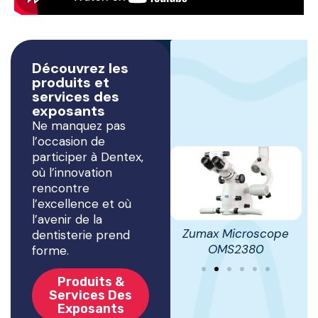
Découvrez les
produits et
services des
exposants
Ne manquez pas
l’occasion de
participer à Dentex,
où l’innovation
rencontre
l’excellence et où
l’avenir de la
PLANT
3Shape Trios 3 Basic
Zumax Microscope
F
dentisterie prend
E
OMS2380
forme.
Produits &
Services Des
Exposants