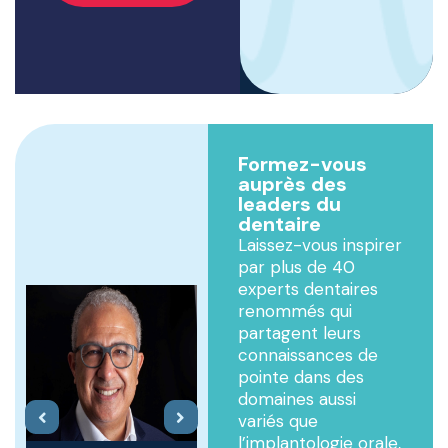
Formez-vous
auprès des
leaders du
dentaire
Laissez-vous inspirer
par plus de 40
experts dentaires
renommés qui
partagent leurs
connaissances de
pointe dans des
domaines aussi
variés que
l’implantologie orale,