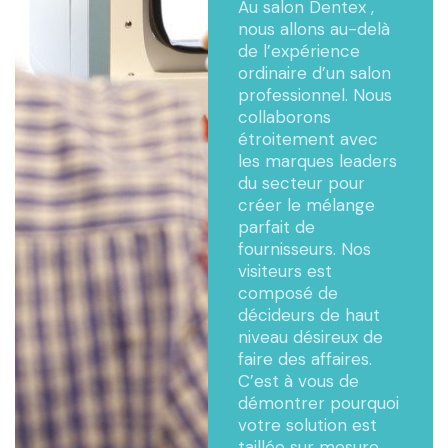
Au salon Dentex ,
nous allons au-delà
de l’expérience
ordinaire d’un salon
professionnel. Nous
collaborons
étroitement avec
les marques leaders
du secteur pour
créer le mélange
parfait de
fournisseurs. Nos
visiteurs est
composé de
décideurs de haut
niveau désireux de
faire des affaires.
C’est à vous de
démontrer pourquoi
votre solution est
taillée sur mesure