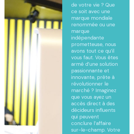
de votre vie ? Que
ce soit avec une
marque mondiale
renommée ou une
marque
indépendante
prometteuse, nous
avons tout ce qu’il
vous faut. Vous êtes
armé d’une solution
passionnante et
innovante, prête à
révolutionner le
marché ? Imaginez
que vous ayez un
accès direct à des
décideurs influents
qui peuvent
conclure l’affaire
sur-le-champ. Votre