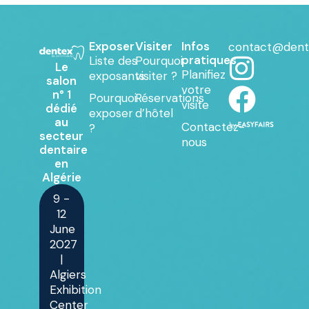
Exposer
Visiter
Infos
contact@dent
pratiques
Liste des
Pourquoi
Le
Planifiez
exposants
visiter ?
salon
votre
n° 1
Pourquoi
Réservations
visite
dédié
exposer
d’hôtel
au
Contactez-
?
secteur
nous
dentaire
en
Algérie
9 -
12
June
2027
|
Algiers
Exhibition
Center