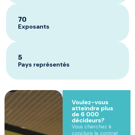
70
Exposants
5
Pays représentés
Voulez-vous
atteindre plus
de 6 000
décideurs?
Vous cherchez à
conclure le contrat