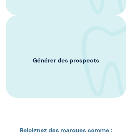
le pionnier !
Améliorez votre potentiel de vente et
développez votre carnet d'adresses en
vous engageant auprès d'un public dévoué
d'acheteurs, de prescripteurs et
d'influenceurs. Établissez des liens
précieux et favorisez des conversations
enrichissantes avec des personnes qui
recherchent activement des solutions
Générer des prospects
immédiates ainsi qu'avec celles qui
planifient stratégiquement pour l'avenir.
En participant à notre événement, vous
aurez l'occasion de vous engager auprès
d'un public réceptif, désireux d'explorer
des offres innovantes et de prendre des
décisions d'achat éclairées.
Rejoignez des marques comme :