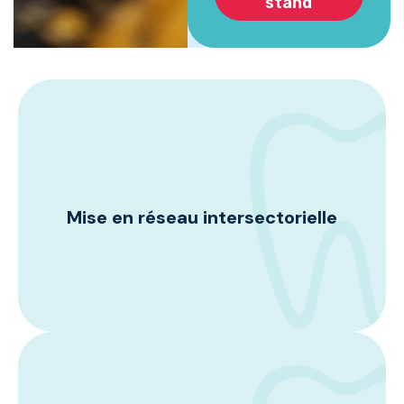
stand
Les échanges alimentent l'innovation et
améliorent les performances des
entreprises. À DENTEX Algérie, nous
encourageons activement le réseautage
multisectoriel, en créant un
environnement où vous pouvez librement
Mise en réseau intersectorielle
échanger des idées, saisir des
opportunités et partager des expériences
pendant le salon. Nous sommes
convaincus que ces interactions sont les
catalyseurs d'avancées décisives et de
résultats commerciaux supérieurs.
Maximisez votre rentabilité en faisant
connaître votre entreprise, vos marques
et leurs atouts au sein du secteur dentaire.