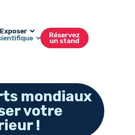
Exposer
Réservez
entifique
un stand
rts mondiaux
ser votre
ieur !