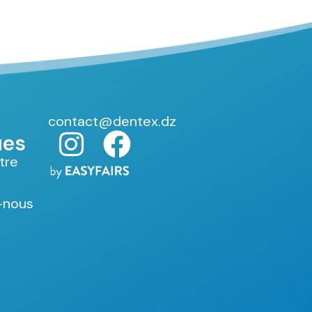
contact@dentex.dz
ues
otre
-nous