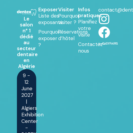
Exposer
Visiter
Infos
contact@dent
pratiques
Liste des
Pourquoi
Le
Planifiez
exposants
visiter ?
salon
votre
n° 1
Pourquoi
Réservations
visite
dédié
exposer
d’hôtel
au
Contactez-
?
secteur
nous
dentaire
en
Algérie
9 -
12
June
2027
|
Algiers
Exhibition
Center
-