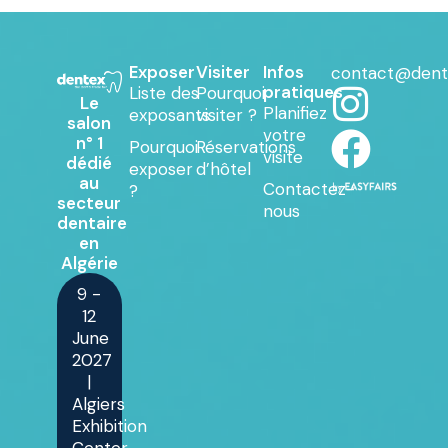
Exposer
Visiter
Infos
contact@dent
pratiques
Liste des
Pourquoi
Le
Planifiez
exposants
visiter ?
salon
votre
n° 1
Pourquoi
Réservations
visite
dédié
exposer
d’hôtel
au
Contactez-
?
secteur
nous
dentaire
en
Algérie
9 -
12
June
2027
|
Algiers
Exhibition
Center