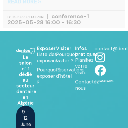
READ MORE »
conference-1
Dr. Muhannad TAKRURI
2025-05-28 16:00 - 16:30
Exposer
Visiter
Infos
contact@dent
pratiques
Liste des
Pourquoi
Le
Planifiez
exposants
visiter ?
salon
votre
n° 1
Pourquoi
Réservations
visite
dédié
exposer
d’hôtel
au
Contactez-
?
secteur
nous
dentaire
en
Algérie
9 -
12
June