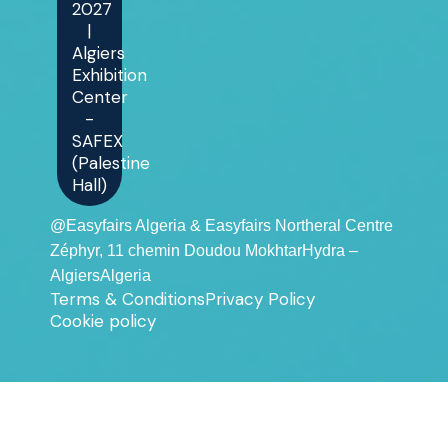
2027
|
Algiers
Exhibition
Center
-
SAFEX
(Palestine
Hall)
@Easyfairs Algeria & Easyfairs Northeral Centre
Zéphyr, 11 chemin Doudou MokhtarHydra –
AlgiersAlgeria
Terms & Conditions
Privacy Policy
Cookie policy