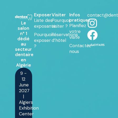
Exposer
Visiter
Infos
contact@dent
pratiques
Liste des
Pourquoi
Le
Planifiez
exposants
visiter ?
salon
votre
n° 1
Pourquoi
Réservations
visite
dédié
exposer
d’hôtel
au
Contactez-
?
secteur
nous
dentaire
en
Algérie
9 -
12
June
2027
|
Algiers
Exhibition
Center